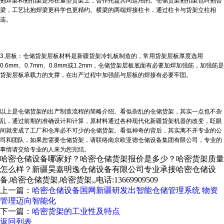
抱焊梁和抱扣梁是用在重型货架上，合作托盘共同运用的。仓储货架抱扣梁也叫抱合
梁，工艺比抱焊梁更科学也更精约。横梁的两端焊接柱卡，通过柱卡与货架立柱相
连。
3.层板：仓储货架层板材料是
新疆货架
冷轧板制造的，常用货架层板厚度选用
0.6mm、0.7mm、0.8mm或1.2mm，仓储货架层板底面有必要加焊加强筋，加强筋是
货架层板承载力的支撑，在出产过程中加强筋与层板的焊接有必要牢固。
以上是仓储货架的出产制造流程的简略介绍。看似杂乱的仓储货架，其实一点也不杂
乱，通过前期的准确设计和计算，原材料通过各种现代化
新疆货架
机器的改变，眨眼
间就变成了工厂和仓库必不可少的仓储货架。看似神奇的背后，其实离不开专业的公
司和团队，如果您需要仓储货架，请联络南京欧亚德仓储设备集团有限公司，专业的
事情请交给专业的人来为您完结。
哈密仓储设备哪家好？哈密仓储货架报价是多少？哈密货架质量
怎么样？新疆昊嘉明逸仓储设备有限公司专业承接哈密仓储设
备,哈密仓储货架,哈密货架,,电话:13669909509
上一篇：
哈密仓储设备国网新疆研发出智能仓储管理系统 物资
管理迈向智能化
下一篇：
哈密货架的工业性及特点
返回列表