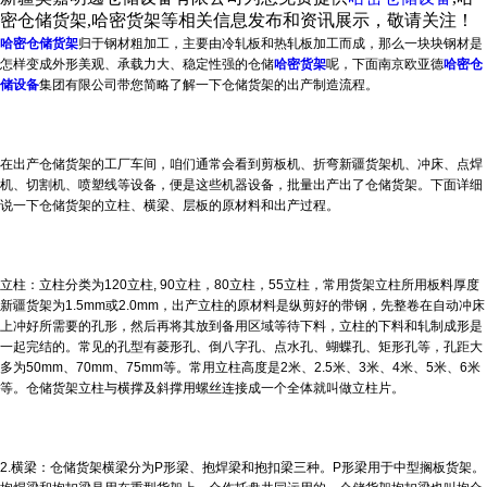
密仓储货架,哈密货架等相关信息发布和资讯展示，敬请关注！
哈密仓储货架
归于钢材粗加工，主要由冷轧板和热轧板加工而成，那么一块块钢材是
怎样变成外形美观、承载力大、稳定性强的仓储
哈密货架
呢，下面南京欧亚德
哈密仓
储设备
集团有限公司带您简略了解一下仓储货架的出产制造流程。
在出产仓储货架的工厂车间，咱们通常会看到剪板机、折弯
新疆货架
机、冲床、点焊
机、切割机、喷塑线等设备，便是这些机器设备，批量出产出了仓储货架。下面详细
说一下仓储货架的立柱、横梁、层板的原材料和出产过程。
立柱：立柱分类为120立柱, 90立柱，80立柱，55立柱，常用货架立柱所用板料厚度
新疆货架
为1.5mm或2.0mm，出产立柱的原材料是纵剪好的带钢，先整卷在自动冲床
上冲好所需要的孔形，然后再将其放到备用区域等待下料，立柱的下料和轧制成形是
一起完结的。常见的孔型有菱形孔、倒八字孔、点水孔、蝴蝶孔、矩形孔等，孔距大
多为50mm、70mm、75mm等。常用立柱高度是2米、2.5米、3米、4米、5米、6米
等。仓储货架立柱与横撑及斜撑用螺丝连接成一个全体就叫做立柱片。
2.横梁：仓储货架横梁分为P形梁、抱焊梁和抱扣梁三种。P形梁用于中型搁板货架。