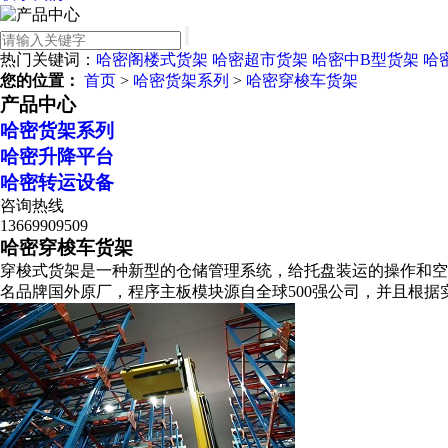
热门关键词：
哈密阁楼式货架
哈密超市货架
哈密中B型货架
哈
您的位置：
首页
>
哈密货架系列
>
哈密穿梭车货架
产品中心
哈密货架系列
哈密升降平台
哈密转运设备
咨询热线
13669909509
哈密穿梭车货架
穿梭式货架是一种新型的仓储管理系统，给托盘装运的操作和空
名品牌国外原厂，程序主板模块源自全球500强公司，并且根