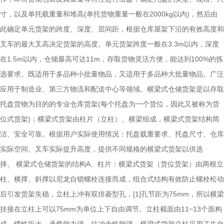
寸，以及单托载重量和堆高(单托货物重量一般在2000kg以内)，然后由
此确定单元货架的跨度、深度、层间距，根据仓库屋架下沿的有效高度和
叉车的最大叉高决定货架的高度。单元货架跨度一般在3.3m以内，深度
在1.5m以内，仓储最高可达11m，存取货物灵活方便，能达到100%的拣
选要求。既适用于多品种小批量物品，又适用于多品种大批量物品。广泛
应用于制造业、第三方物流和配送中心等领域。横梁式仓储货架是以存取
托盘货物为目的的专业仓库货架(每个托盘为一个货位，因此又被称为货
位式货架)；横梁式货架由柱片（立柱）、横梁组成，横梁式货架结构简
洁、安全可靠。根据用户实际使用情况：托盘载重要求、托盘尺寸、仓库
实际空间、叉车实际提升高度，提供不同规格的横梁式货架以供选
择。 横梁式仓储货架的结构A、柱片：横梁式货架（货位货架）由两根立
柱、横撑、斜撑以尼龙自锁螺栓连接而成，组合式结构有效防止螺栓松动
后引发货架失稳，立柱上冲有双排菱型孔，[1]孔节距为75mm，所以横梁
挂接在立柱上可以75mm为单位上下自由调节。立柱截面由11~13个面构
成，惯性距大、承载能力强、抗冲击性能强，横梁式货架立柱采用了先自