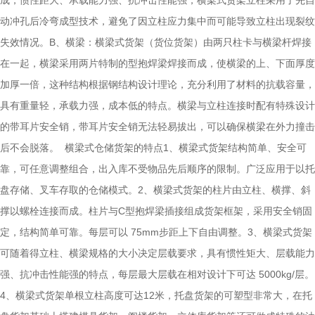
动冲孔后冷弯成型技术，避免了因立柱应力集中而可能导致立柱出现裂纹
失效情况。B、横梁：横梁式货架（货位货架）由两只柱卡与横梁杆焊接
在一起，横梁采用两片特制的型抱焊梁焊接而成，使横梁的上、下面厚度
加厚一倍，这种结构根据钢结构设计理论，充分利用了材料的抗载容量，
具有重量轻，承载力强，成本低的特点。横梁与立柱连接时配有特殊设计
的带耳片安全销，带耳片安全销无法轻易拔出，可以确保横梁在外力撞击
后不会脱落。 横梁式仓储货架的特点1、横梁式货架结构简单、安全可
靠，可任意调整组合，出入库不受物品先后顺序的限制。广泛应用于以托
盘存储、叉车存取的仓储模式。2、横梁式货架的柱片由立柱、横撑、斜
撑以螺栓连接而成。柱片与C型抱焊梁插接组成货架框架，采用安全销固
定，结构简单可靠。每层可以 75mm步距上下自由调整。3、横梁式货架
可随着得立柱、横梁规格的大小决定层载要求，具有惯性矩大、层载能力
强、抗冲击性能强的特点，每层最大层载在相对设计下可达 5000kg/层。
4、横梁式货架单根立柱高度可达12米，托盘货架的可塑型非常大，在托