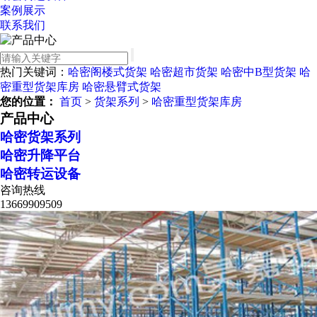
案例展示
联系我们
热门关键词：
哈密阁楼式货架
哈密超市货架
哈密中B型货架
哈
密重型货架库房
哈密悬臂式货架
您的位置：
首页
>
货架系列
>
哈密重型货架库房
产品中心
哈密货架系列
哈密升降平台
哈密转运设备
咨询热线
13669909509