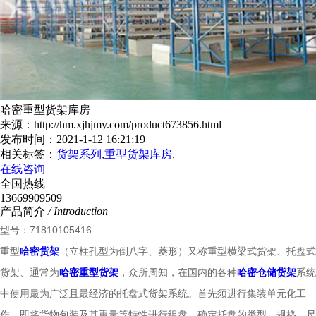
哈密重型货架库房
来源：http://hm.xjhjmy.com/product673856.html
发布时间：2021-1-12 16:21:19
相关标签：
货架系列
,
重型货架库房
,
在线咨询
全国热线
13669909509
产品简介
/ Introduction
型号：71810105416
重型
哈密货架
（立柱孔型为倒八字、菱形）又称重型横梁式货架、托盘式
货架、通常为
哈密重型货架
，众所周知，在国内的各种
哈密仓储货架
系统
中使用最为广泛且最经济的托盘式货架系统。首先须进行集装单元化工
作，即将货物包装及其重量等特性进行组盘，确定托盘的类型、规格、尺