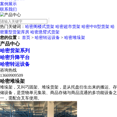
案例展示
联系我们
热门关键词：
哈密阁楼式货架
哈密超市货架
哈密中B型货架
哈
密重型货架库房
哈密悬臂式货架
您的位置：
首页
>
哈密转运设备
>
哈密堆垛架
产品中心
哈密货架系列
哈密升降平台
哈密转运设备
咨询热线
13669909509
哈密堆垛架
堆垛架，又叫巧固架、堆垛货架，是从托盘衍生出来的搬运、存
储设备，是货物单元集装、商品存储与商品流通的多功能设备之
一，需配合叉车使用。