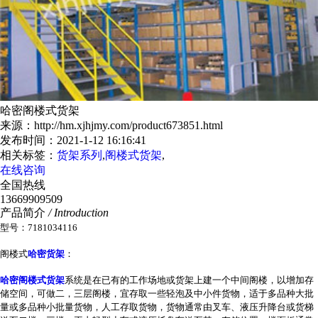
哈密阁楼式货架
来源：http://hm.xjhjmy.com/product673851.html
发布时间：2021-1-12 16:16:41
相关标签：
货架系列
,
阁楼式货架
,
在线咨询
全国热线
13669909509
产品简介
/ Introduction
型号：7181034116
阁楼式
哈密货架
：
哈密阁楼式货架
系统是在已有的工作场地或货架上建一个中间阁楼，以增加存
储空间，可做二，三层阁楼，宜存取一些轻泡及中小件货物，适于多品种大批
量或多品种小批量货物，人工存取货物，货物通常由叉车、液压升降台或货梯