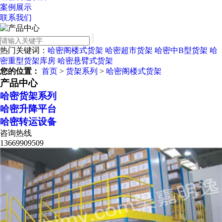
案例展示
联系我们
热门关键词：
哈密阁楼式货架
哈密超市货架
哈密中B型货架
哈
密重型货架库房
哈密悬臂式货架
您的位置：
首页
>
货架系列
>
哈密阁楼式货架
产品中心
哈密货架系列
哈密升降平台
哈密转运设备
咨询热线
13669909509