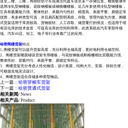
送至二楼、三楼，再由轻型小车或液压托盘车送至某一存储位置。楼面板通常
选用冷轧型钢楼板、花纹钢楼板或钢格栅楼板。近几年多使用冷轧型钢楼板，
它具有载重能力强、整体性好、承载均匀性好、精度高、表面平整、易锁定等
优势，有多种类型可选，并且易匹配照明系统，存取、管理均较为方便。阁楼
式货架适用于库房较高、货物较轻、人工存取、储货量打的情况，也适用于现
有旧仓库的技术改造，可提高仓库的空间利用率。此类系统在汽车零部件领
域、汽车4S店、轻工、电子等行业有着广泛的应用。
哈密阁楼货架
特点
1, 阁楼货架可以提升货架高度，充分利用仓储高度，更好地利用仓储空间。
2、阁楼货架楼面铺设货架专用楼板，与花纹钢板或刚格栅相比层载能力强、
整体性好、层载均匀、表面平整、易锁定等特点。
3、阁楼货架充分考虑人性化物流，设计美观，结构大方。安装、拆卸方便，
可根据实地灵活设计。
4、阁楼货架适合存储多种类型物品。
上一篇：
哈密穿梭车货架
下一篇：
哈密贯通式货架
相关新闻
/ News
相关产品
/ Product