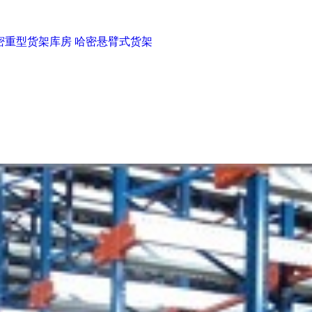
密重型货架库房
哈密悬臂式货架