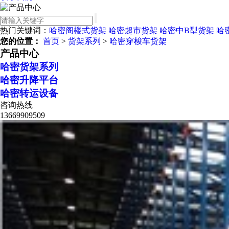
热门关键词：
哈密阁楼式货架
哈密超市货架
哈密中B型货架
哈
您的位置：
首页
>
货架系列
>
哈密穿梭车货架
产品中心
哈密货架系列
哈密升降平台
哈密转运设备
咨询热线
13669909509