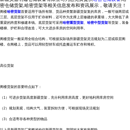
密仓储货架,哈密货架等相关信息发布和资讯展示，敬请关注！
阁楼
哈密货架
首要适用于场所有限、货品种类繁
新疆货架
复的库房，一般可做两层或
三层。底层货架不仅用于贮存材料，还可作为支撑上层修建的承重墙，大大降低了承
重梁的跨度和修建本钱。底层货架可采用
哈密重型货架
、
哈密中型货架
等货架，装备
楼梯、护栏和合理改造，可大大进步库房的空间利用率。
阁楼货架一般采用全组合结构，可根据实际场所
新疆货架
灵活规划为二层或双层阁
楼。在阁楼上，货品可以用轻型轿车或托盘搬运车贮存和堆积。
高位货架
阁楼货架的首要特点如下：
（1）可进步货架高度
新疆货架
，充分利用库房高度，更好地利用库房空间
（2）规划美观，结构大气，装置拆卸方便，可根据现场灵活规划
（3）合适寄存各种类型的物品
以上是新疆货架厂家概述的信新疆货架
息，期望对大家有所帮助。