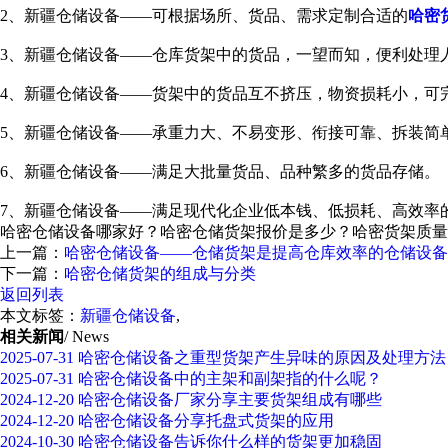
2、新疆仓储设备——可根据场所、货品、需求定制合适的
哈密
3、新疆仓储设备——仓库货架中的货品，一望而知，便利处理
4、新疆仓储设备——货架中的货品互不挤压，物资损耗小，可
5、新疆仓储设备——承重力大、不易变形、衔接可靠、拆装简
6、新疆仓储设备——满足大批量货品、品种繁多的货品存储。
7、新疆仓储设备——满足现代化企业低本钱、低损耗、高效率
哈密仓储设备哪家好？哈密仓储货架报价是多少？哈密货架质量怎么样
上一篇：
哈密仓储设备——仓储货架是提高仓库效率的仓储设备
下一篇：
哈密仓储货架的组成与分类
返回列表
本文标签：
新疆仓储设备
,
相关新闻
/ News
2025-07-31
哈密仓储设备之重型货架产生异味的原因及处理方法
2025-07-31
哈密仓储设备中的主架和副架指的什么呢？
2024-12-20
哈密仓储设备厂家分享主要货架组成有哪些
2024-12-20
哈密仓储设备分享托盘式货架的应用
2024-10-30
哈密仓储设备告诉你什么样的货架更加稳固