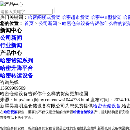
热门关键词：
哈密阁楼式货架
哈密超市货架
哈密中B型货架
哈
您的位置：
首页
>
公司新闻
>
哈密仓储设备告诉你什么样的货
新闻中心
公司新闻
行业新闻
产品中心
哈密货架系列
哈密升降平台
哈密转运设备
咨询热线
13669909509
哈密仓储设备告诉你什么样的货架更加稳固
来源：http://hm.xjhjmy.com/news1044738.html
发布时间：2024-10-30
新疆昊嘉明逸仓储设备有限公司为您免费提供
哈密仓储设备
,哈
在
哈密货架
职业，重要的不仅仅是货架的出
新疆
哈密仓储设备
产，规划结构是否安稳
首要有以下两个方面。
货架自身的安稳：货架自身的安稳首要是立柱的安稳性及立柱和
新疆仓储设备
横梁的