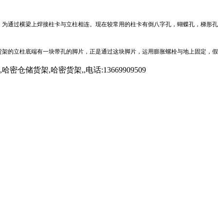
，为通过横梁上焊接柱卡与立柱相连。现在较常用的柱卡有倒八字孔，蝴蝶孔，梯形孔
货架的立柱底端有一块带孔的脚片，正是通过这块脚片，运用膨胀螺栓与地上固定，假
架,哈密货架,,电话:13669909509