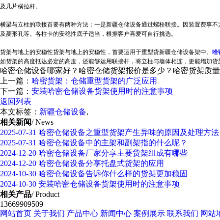
及几片横拉杆。
横梁与立柱的联接首要有两种方法：一是
新疆仓储设备
通过螺栓联接。因装置费事不
及菱形孔等。各柱卡的安稳性底子适当，根据客户喜爱可自行挑选。
货架与地上的安稳性货架与地上的安稳性，首要运用于重型货
新疆仓储设备
架中。
哈
如货架的高度抵达必定的高度，还能够运用联接杆，将立柱与墙体相连，更能增加货
哈密仓储设备哪家好？哈密仓储货架报价是多少？哈密货架质量怎么样
上一篇：
哈密货架：仓储重型货架的广泛应用
下一篇：
安装哈密仓储设备货架使用时的注意事项
返回列表
本文标签：
新疆仓储设备
,
相关新闻
/ News
2025-07-31
哈密仓储设备之重型货架产生异味的原因及处理方法
2025-07-31
哈密仓储设备中的主架和副架指的什么呢？
2024-12-20
哈密仓储设备厂家分享主要货架组成有哪些
2024-12-20
哈密仓储设备分享托盘式货架的应用
2024-10-30
哈密仓储设备告诉你什么样的货架更加稳固
2024-10-30
安装哈密仓储设备货架使用时的注意事项
相关产品
/ Product
13669909509
网站首页
关于我们
产品中心
新闻中心
案例展示
联系我们
网站