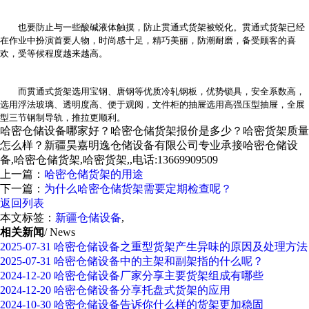
也要防止与一些酸碱液体触摸，防止贯通式货架被蜕化。贯通式货架已经
在作业中扮演首要人物，时尚感十足，精巧美丽，防潮耐磨，备受顾客的喜
欢，受等候程度越来越高。
而贯通式货架选用宝钢、唐钢等优质冷轧钢板，优势锁具，安全系数高，
选用浮法玻璃、透明度高、便于观阅，文件柜的抽屉选用高强压型抽屉，全展
型三节钢制导轨，推拉更顺利。
哈密仓储设备哪家好？哈密仓储货架报价是多少？哈密货架质量
怎么样？新疆昊嘉明逸仓储设备有限公司专业承接哈密仓储设
备,哈密仓储货架,哈密货架,,电话:13669909509
上一篇：
哈密仓储货架的用途
下一篇：
为什么哈密仓储货架需要定期检查呢？
返回列表
本文标签：
新疆仓储设备
,
相关新闻
/ News
2025-07-31
哈密仓储设备之重型货架产生异味的原因及处理方法
2025-07-31
哈密仓储设备中的主架和副架指的什么呢？
2024-12-20
哈密仓储设备厂家分享主要货架组成有哪些
2024-12-20
哈密仓储设备分享托盘式货架的应用
2024-10-30
哈密仓储设备告诉你什么样的货架更加稳固