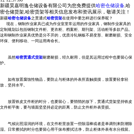
新疆昊嘉明逸仓储设备有限公司为您免费提供
哈密仓储设备
,哈
密仓储货架,哈密货架等相关信息发布和资讯展示，敬请关注！
新疆
哈密仓储设备
之贯通式
哈密货架
在使用中要怎样进行保养呢？
现在，钢制作业家具已成为作业室里常运用的作业家具，钢制作业家具的
定制规划以包括钢制文件柜、更衣柜、档案柜、期刊架、活动柜等多款产品。
这和钢制作业家具优势是分不开的，优质冷轧钢板不易变形、耐磨耐损、安全
环保、便利移动、一同运用寿命长。
虽然
哈密贯通式货架
耐磨耐损，经久耐用，但是其运用过程中也要留心保
护。
如有放置腐蚀性物品，要防止与柜体的外表所直触摸摸，放置要轻拿轻
放，坚持水平。
放置铁皮文件柜的时分，也要留心，要悄悄的放下，贯通式货架坚持铁皮
文件柜平衡，要与墙面坚坚持必定的距离，防止文件柜外表受损。
气候比照湿润的环境，在文件柜里放置一些除湿棒或者是单调剂来防潮除
湿。日常擦拭的时分也要留心用干抹布擦拭洁净，防止柜体外表有水分残留。