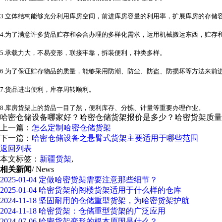
3.立体结构能够充分利用库房空间，前进库房容量的利用率，扩展库房的存储
4.为了满意许多货品贮存和会合办理的多样化需求，运用机械搬运东西，贮存
5.承载力大，不易变形，联接牢靠，拆装便利，种类多样。
6.为了保证贮存物品的质量，能够采用防潮、防尘、防盗、防损坏等方法来前
7.货品进出便利，库存周转顺利。
8.库房货架上的货品一目了然，便利库存、分拣、计量等重要办理作业。
哈密仓储设备哪家好？哈密仓储货架报价是多少？哈密货架质量怎么样
上一篇：
怎么定制哈密仓储货架
下一篇：
哈密仓储设备之悬臂式货架主要适用于哪些范围
返回列表
本文标签：
新疆货架
,
相关新闻
/ News
2025-01-04
定做哈密货架需要注意那些细节？
2025-01-04
哈密货架的阁楼货架适用于什么样的仓库
2024-11-18
坚固耐用的仓储重型货架，为哈密货架护航
2024-11-18
哈密货架：仓储重型货架的广泛应用
2024-07-06
哈密货架变形的根本原因是什么？