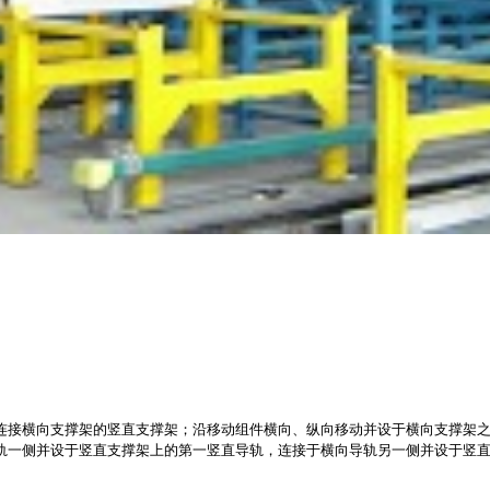
连接横向支撑架的竖直支撑架；沿移动组件横向、纵向移动并设于横向支撑架
轨一侧并设于竖直支撑架上的第一竖直导轨，连接于横向导轨另一侧并设于竖