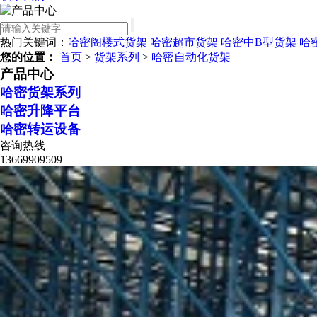
热门关键词：
哈密阁楼式货架
哈密超市货架
哈密中B型货架
哈
您的位置：
首页
>
货架系列
>
哈密自动化货架
产品中心
哈密货架系列
哈密升降平台
哈密转运设备
咨询热线
13669909509