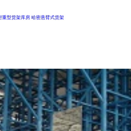
密重型货架库房
哈密悬臂式货架