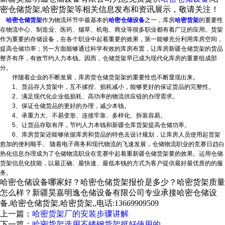
密仓储货架,哈密货架等相关信息发布和资讯展示，敬请关注！
哈密仓储货架
作为物流环节中最基本的
哈密仓储设备
之一，库房
哈密货架
的重要性
在物流中心、制造业、医药、烟草、机电、商业等很多职业都有着广泛的应用。货架
作为重要的存储设备，在各个职业中起着重要的效果，第一能够充分利用库房空间，
提高仓储功率；另一方面能够通过科学有效的库房布置，让库房
新疆仓储货架
的货品
整齐有序，有效节约人力本钱。因而，仓储货架早已成为现代化库房的重要组成部
分。
伴随着企业的不断发展，库房货
仓储货架架的重要性也不断显现出来。
1、货品存入货架中，互不揉捏、损耗减小，能够更好的保证货品的完整性。
2、满足现代化企业低损耗、高功率的物流供应链的办理需求。
3、保证仓储货品的更好的办理，减少本钱。
4、承重力大、不易变形、连接牢靠、多样化、拆装容易。
5、让货品存取有序，节约人力本钱和
新疆仓库货架
提高仓储功率。
6、库房货架还能够依据库房和货品的特色去设计规划，让库房人员使用起货架
愈加的便利顺手。 随着电子商务和现代物流的飞速发展，仓储物流职业的竞赛日趋白
热化信息办理成为了仓储物流职业在竞赛中起着重新疆
仓储货架
要的效果。运用仓储
货架信息化技能，以最正确、最快速、最低本钱的方式为客户提供最好最优质的的服
务。
哈密仓储设备哪家好？哈密仓储货架报价是多少？哈密货架质量
怎么样？新疆昊嘉明逸仓储设备有限公司专业承接哈密仓储设
备,哈密仓储货架,哈密货架,,电话:13669909509
上一篇：
哈密货架厂的安装步骤讲解
下一篇：
哈密货架选用不锈钢货架挺好使用的