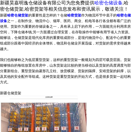
新疆昊嘉明逸仓储设备有限公司为您免费提供
哈密仓储设备
,哈
密仓储货架,哈密货架等相关信息发布和资讯展示，敬请关注！
新疆
哈密仓储货架
的重要性是怎样的？仓储
哈密货架
作为物流环节中底子的
哈密仓储
设备
之一，在制作业、物流中心、烟草、医药、商业、机电等各行各业都有着广泛的
使用。货架作为重要的存储设备之一，具有承上启下的作用，一方面能充分利用库房
空间，下降仓储本钱;另一方面通过合理安置，在存取操作中能够有用节省人力资源。
能够说，仓储货架是现代化库房的重要组成部分，是现代物流中心、配送中心的重要
组成部分跟着中国经济的全体增长，物流和仓储业开展迅猛，对货架的需求变得越来
越大。
我们也能够称之为低层重型货架，这样的重型货架一般规划为四层可载货层面。货架
能够独自的每组放置在库房中，山东货架这比较的便当移动以及货架的高度调度与部
分重新组合。重型货架由菱形孔立柱、放货横梁、货架的隔撑、安靖货架的斜撑，以
及其他的安全配件等组成。这种货架是重型货架的开始方式，也是很多货架一起结构
方式。
新疆仓储货架