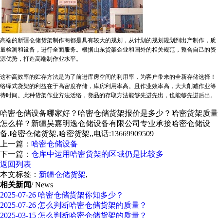
高端的新疆仓储货架制作商都是具有较大的规划，从计划的规划规划到出产制作，质
量检测和设备，进行全面服务。根据山东货架企业和国外的相关规范，整合自己的资
源优势，打造高端制作业水平。
这种高效率的贮存方法是为了前进库房空间的利用率，为客户带来的全新存储选择！
络绎式货架的利益在于高密度存储，库房利用率高。且作业效率高，大大削减作业等
待时间。此种货架作业方法活络，货品的存取方法能够先进先出，也能够先进后出。
哈密仓储设备哪家好？哈密仓储货架报价是多少？哈密货架质量
怎么样？新疆昊嘉明逸仓储设备有限公司专业承接哈密仓储设
备,哈密仓储货架,哈密货架,,电话:13669909509
上一篇：
哈密仓储设备
下一篇：
仓库中运用哈密货架的区域仍是比较多
返回列表
本文标签：
新疆仓储货架
,
相关新闻
/ News
2025-07-26
哈密仓储货架你知多少？
2025-07-26
怎么判断哈密仓储货架的质量？
2025-03-15
怎么判断哈密仓储货架的质量？